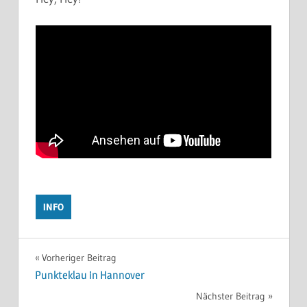
INFO
Beitragsnavigation
Vorheriger Beitrag
Punkteklau in Hannover
Nächster Beitrag